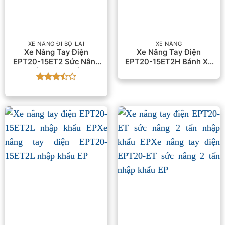
XE NÂNG ĐI BỘ LÁI
XE NÂNG
Xe Nâng Tay Điện
Xe Nâng Tay Điện
EPT20-15ET2 Sức Nâng
EPT20-15ET2H Bánh Xe
1.5 Tấn Nhập Khẩu EP
Đi Công Trường
Được
xếp
hạng
3.5
5
sao