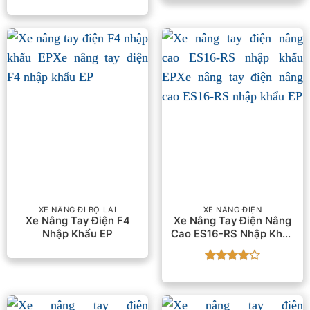
Được
₫29000000.
là:
xếp
₫2
hạng
2.18
5
sao
XE NÂNG ĐI BỘ LÁI
XE NÂNG ĐIỆN
Xe Nâng Tay Điện F4
Xe Nâng Tay Điện Nâng
Nhập Khẩu EP
Cao ES16-RS Nhập Khẩu
EP
Được
xếp hạng
4
5 sao