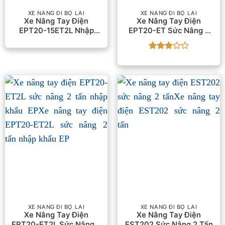
XE NÂNG ĐI BỘ LÁI
XE NÂNG ĐI BỘ LÁI
Xe Nâng Tay Điện
Xe Nâng Tay Điện
EPT20-15ET2L Nhập
EPT20-ET Sức Nâng 2
Khẩu EP
Tấn Nhập Khẩu EP
Được
xếp
hạng
2.86
5
sao
XE NÂNG ĐI BỘ LÁI
XE NÂNG ĐI BỘ LÁI
Xe Nâng Tay Điện
Xe Nâng Tay Điện
EPT20-ET2L Sức Nâng 2
EST202 Sức Nâng 2 Tấn