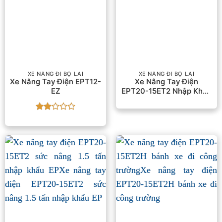
XE NÂNG ĐI BỘ LÁI
XE NÂNG ĐI BỘ LÁI
Xe Nâng Tay Điện EPT12-
Xe Nâng Tay Điện
EZ
EPT20-15ET2 Nhập Khẩu
Ep
Được
xếp
hạng
2
5
sao