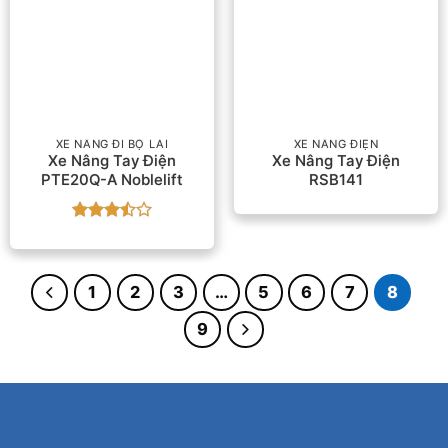
XE NÂNG ĐI BỘ LÁI
XE NÂNG ĐIỆN
Xe Nâng Tay Điện
Xe Nâng Tay Điện
PTE20Q-A Noblelift
RSB141
Được
xếp
hạng
3.5
5
1
2
3
…
5
6
7
8
sao
9