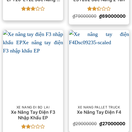
Tấn Nhập Khẩu EP
Được
Được
Giá
Gi
₫
79000000
₫
69000000
gốc
hiệ
xếp
xếp
là:
tại
hạng
3
hạng
₫79000000.
là:
5 sao
2.4
5
₫6
sao
XE NÂNG ĐI BỘ LÁI
XE NÂNG PALLET TRUCK
Xe Nâng Tay Điện F3
Xe Nâng Tay Điện F4
Nhập Khẩu EP
Giá
Giá
₫
29000000
₫
27000000
gốc
hiệ
là:
tại