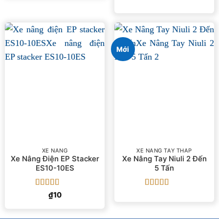
Được
xếp
hạng
1.67
5
sao
Mới
XE NÂNG
XE NÂNG TAY THẤP
Xe Nâng Điện EP Stacker
Xe Nâng Tay Niuli 2 Đến
ES10-10ES
5 Tấn
Được
Được xếp
₫
10
xếp
hạng
5
5 sao
hạng
3
5 sao