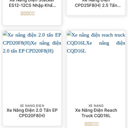
ES12-12CS Nhập Khẩu
CPD25F8(H) 2.5 Tấn
EP
Nhập Khẩu EP
Được
xếp
hạng
2
5
sao
XE NÂNG ĐIỆN
XE NÂNG
Xe Nâng Điện 2.0 Tấn EP
Xe Nâng Điện Reach
CPD20F8(H)
Truck CQD16L