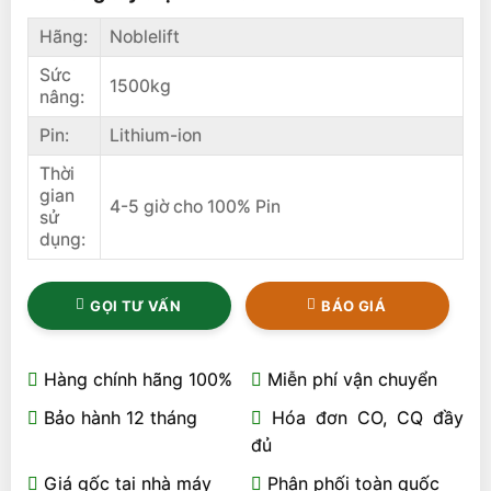
Hãng:
Noblelift
Sức
1500kg
nâng:
Pin:
Lithium-ion
Thời
gian
4-5 giờ cho 100% Pin
sử
dụng:
GỌI TƯ VẤN
BÁO GIÁ
Hàng chính hãng 100%
Miễn phí vận chuyển
Bảo hành 12 tháng
Hóa đơn CO, CQ đầy
đủ
Giá gốc tại nhà máy
Phân phối toàn quốc