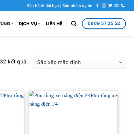
Bảo hành dài hạn | Sản phẩm uy tín
0969 57 25 52
TÙNG
DỊCH VỤ
LIÊN HỆ
132 kết quả