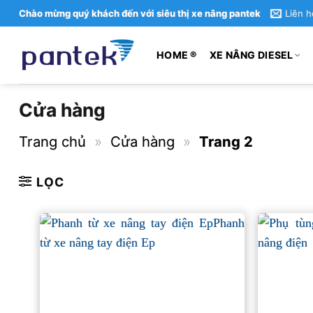
Bỏ
Chào mừng quý khách đến với siêu thị xe nâng pantek
Liên h
qua
nội
HOME ®
XE NÂNG DIESEL
dung
Cửa hàng
Trang chủ
»
Cửa hàng
»
Trang 2
LỌC