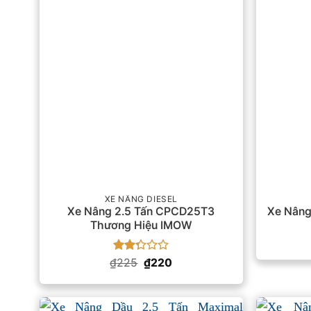
XE NÂNG DIESEL
Xe Nâng 2.5 Tấn CPCD25T3
Xe Nân
Thương Hiệu IMOW
Được
Giá
Giá
₫
225
₫
220
gốc
hiện
xếp
là:
tại
hạng
₫225.
là:
2.33
₫220.
5 sao