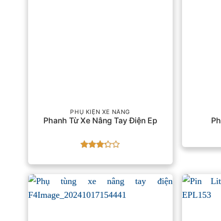
PHỤ KIỆN XE NÂNG
Phanh Từ Xe Nâng Tay Điện Ep
Ph
Được
xếp
hạng
3.25
5
sao