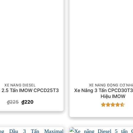
XE NÂNG DIESEL
XE NÂNG ĐỘNG CƠ NH
g 2.5 Tấn IMOW CPCD25T3
Xe Nâng 3 Tấn CPCD30T3
Hiệu IMOW
Giá
Giá
₫
225
₫
220
gốc
hiện
là:
tại
Được xếp
₫225.
là:
hạng
4.5
₫220.
5 sao