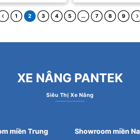
xếp
xếp
hạng
hạng
2.5
5
2.75
5
1
2
3
4
5
…
7
8
9
sao
sao
XE NÂNG PANTEK
Siêu Thị Xe Nâng
m miền Trung
Showroom miền N