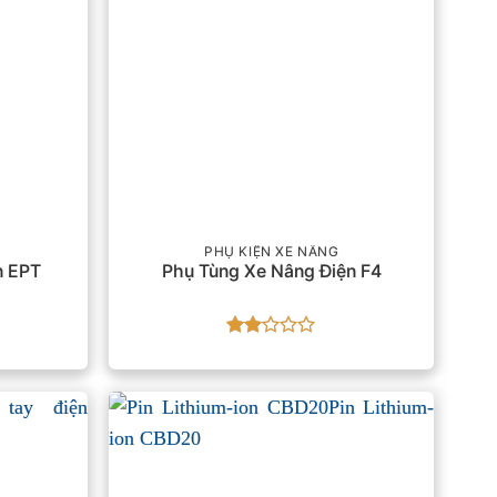
PHỤ KIỆN XE NÂNG
n EPT
Phụ Tùng Xe Nâng Điện F4
Được
xếp
hạng
2
5
sao