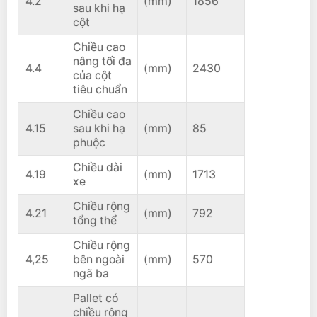
4.2
(mm)
1856
sau khi hạ
cột
Chiều cao
nâng tối đa
4.4
(mm)
2430
của cột
tiêu chuẩn
Chiều cao
4.15
sau khi hạ
(mm)
85
phuộc
Chiều dài
4.19
(mm)
1713
xe
Chiều rộng
4.21
(mm)
792
tổng thể
Chiều rộng
4,25
bên ngoài
(mm)
570
ngã ba
Pallet có
chiều rộng