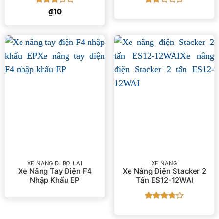
Được
Được
₫
10
xếp
xếp
hạng
3
hạng
5 sao
2
5
sao
XE NÂNG ĐI BỘ LÁI
XE NÂNG
Xe Nâng Tay Điện F4
Xe Nâng Điện Stacker 2
Nhập Khẩu EP
Tấn ES12-12WAI
Được
xếp