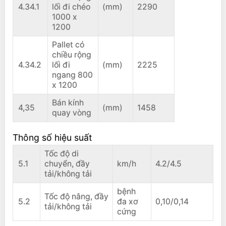
4.34.1
lối đi chéo
(mm)
2290
1000 x
1200
Pallet có
chiều rộng
4.34.2
lối đi
(mm)
2225
ngang 800
x 1200
Bán kính
4,35
(mm)
1458
quay vòng
Thông số hiệu suất
Tốc độ di
5.1
chuyển, đầy
km/h
4.2/4.5
tải/không tải
bệnh
Tốc độ nâng, đầy
5.2
đa xơ
0,10/0,14
tải/không tải
cứng