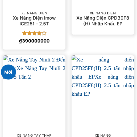
XE NÂNG ĐIỆN
XE NÂNG ĐIỆN
Xe Nâng Điện Imow
Xe Nâng Điện CPD30F8
ICE251 – 2.5T
(H) Nhập Khẩu EP
Được
₫
390000000
xếp hạng
4
5 sao
Mới
XE NÂNG TAY THẤP
XE NÂNG