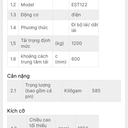
1.2
Model
EST122
1.3
Động cơ
điện
Đi bộ lái/ dắt
1.4
Phương thức
lái
Tải trọng định
1,5
(kg)
1200
mức
khoảng cách
c
1.6
600
trung tâm tải
(mm)
Cân nặng
Trọng lượng
2.1
(bao gồm cả
Kilôgam
585
pin)
Kích cỡ
Chiều cao
tối thiểu