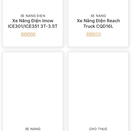
XE NÂNG ĐIỆN
XE NÂNG
Xe Nâng Điện Imow
Xe Nâng Điện Reach
ICE301/ICE351 3T-3.5T
Truck CQD16L
Được xếp
Được
hạng
4
5
xếp
sao
hạng
1.67
5
sao
XE NÂNG
CHO THUÊ