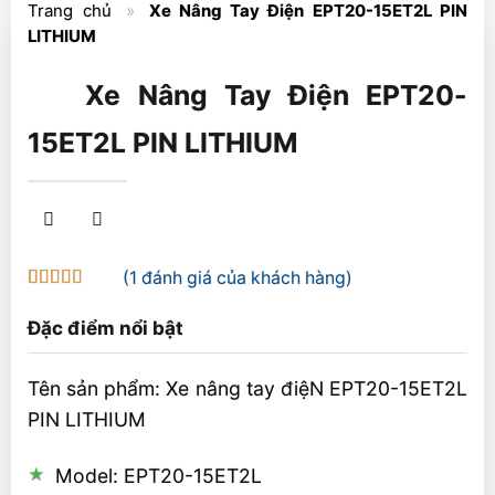
Trang chủ
»
Xe Nâng Tay Điện EPT20-15ET2L PIN
LITHIUM
Xe Nâng Tay Điện EPT20-
15ET2L PIN LITHIUM
(
1
đánh giá của khách hàng)
5
1
trên 5 dựa
trên
đánh
Đặc điểm nổi bật
giá
Tên sản phẩm: Xe nâng tay điệN EPT20-15ET2L
PIN LITHIUM
Model: EPT20-15ET2L