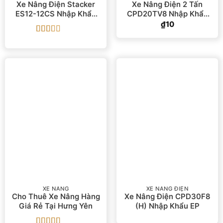
Xe Nâng Điện Stacker
Xe Nâng Điện 2 Tấn
ES12-12CS Nhập Khẩu
CPD20TV8 Nhập Khẩu
EP
EP
₫
10
Được
xếp
hạng
2
5
sao
XE NÂNG
XE NÂNG ĐIỆN
Cho Thuê Xe Nâng Hàng
Xe Nâng Điện CPD30F8
Giá Rẻ Tại Hưng Yên
(H) Nhập Khẩu EP