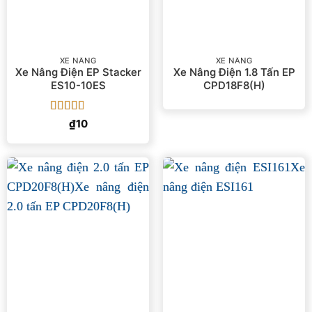
XE NÂNG
XE NÂNG
Xe Nâng Điện EP Stacker
Xe Nâng Điện 1.8 Tấn EP
ES10-10ES
CPD18F8(H)
Được
₫
10
xếp
hạng
3
5 sao