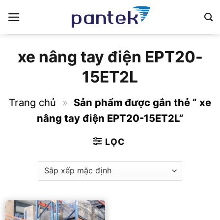
Bỏ
qua
nội
dung
xe nâng tay điện EPT20-
15ET2L
Trang chủ
»
Sản phẩm được gắn thẻ “ xe
nâng tay điện EPT20-15ET2L”
LỌC