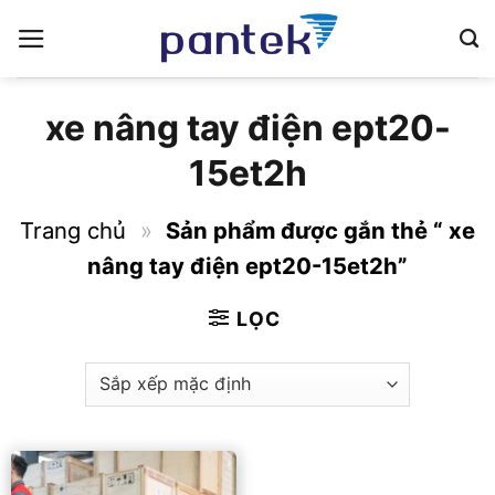
Bỏ
qua
nội
dung
xe nâng tay điện ept20-
15et2h
Trang chủ
»
Sản phẩm được gắn thẻ “ xe
nâng tay điện ept20-15et2h”
LỌC