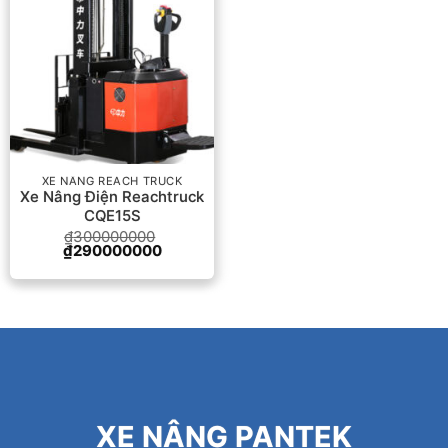
XE NÂNG REACH TRUCK
Xe Nâng Điện Reachtruck
CQE15S
₫
300000000
Giá
Giá
₫
290000000
gốc
hiện
là:
tại
₫300000000.
là:
₫290000000.
XE NÂNG PANTEK