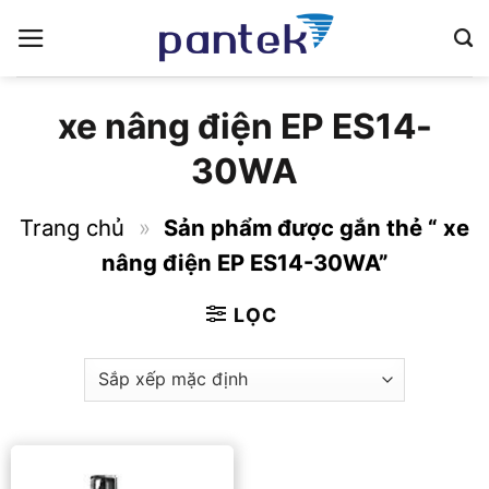
Bỏ
qua
nội
dung
xe nâng điện EP ES14-
30WA
Trang chủ
»
Sản phẩm được gắn thẻ “ xe
nâng điện EP ES14-30WA”
LỌC