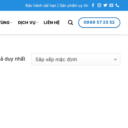
Bảo hành dài hạn | Sản phẩm uy tín
0969 57 25 52
TÙNG
DỊCH VỤ
LIÊN HỆ
uả duy nhất