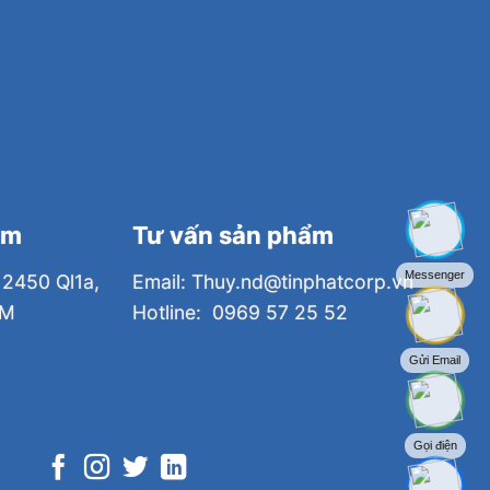
am
Tư vấn sản phẩm
Messenger
 2450 Ql1a,
Email: Thuy.nd@tinphatcorp.vn
CM
Hotline: 0969 57 25 52
Gửi Email
Gọi điện