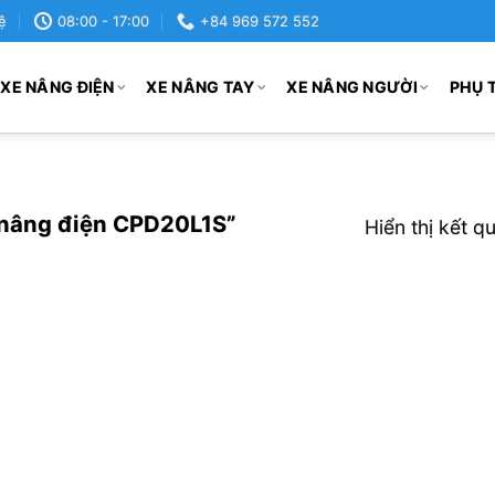
ệ
08:00 - 17:00
+84 969 572 552
XE NÂNG ĐIỆN
XE NÂNG TAY
XE NÂNG NGƯỜI
PHỤ 
 nâng điện CPD20L1S”
Hiển thị kết q