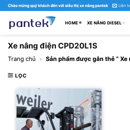
Bỏ
Chào mừng quý khách đến với siêu thị xe nâng pantek
Liên h
qua
nội
HOME ®
XE NÂNG DIESEL
dung
Xe nâng điện CPD20L1S
Trang chủ
»
Sản phẩm được gắn thẻ “ Xe
LỌC