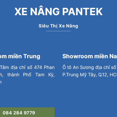
XE NÂNG PANTEK
Siêu Thị Xe Nâng
m miền Trung
Showroom miền N
Tâm địa chỉ số 474 Phan
Ô tô An Sương địa chỉ số
nh, thành Phố Tam Kỳ,
P.Trung Mỹ Tây, Q.12, H
m
084 284 9779