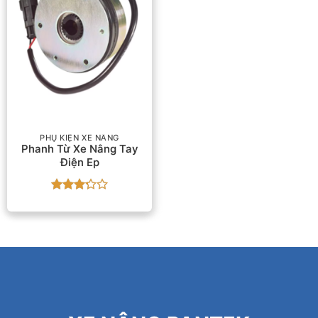
PHỤ KIỆN XE NÂNG
Phanh Từ Xe Nâng Tay
Điện Ep
Được
xếp
hạng
3.25
5
sao