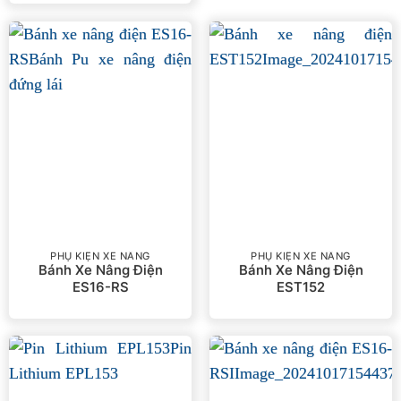
xếp
hạng
2
5
sao
PHỤ KIỆN XE NÂNG
PHỤ KIỆN XE NÂNG
Bánh Xe Nâng Điện
Bánh Xe Nâng Điện
ES16-RS
EST152