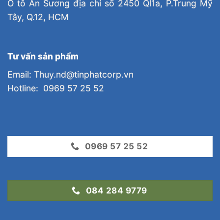
Ô tô An Sương địa chỉ số 2450 Ql1a, P.Trung Mỹ
Tây, Q.12, HCM
Tư vấn sản phẩm
Email: Thuy.nd@tinphatcorp.vn
Hotline: 0969 57 25 52
0969 57 25 52
084 284 9779